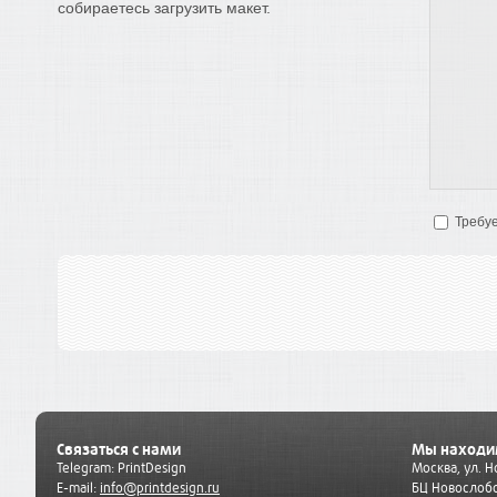
собираетесь загрузить макет.
Требуе
Связаться с нами
Мы находи
Telegram:
PrintDesign
Москва, ул. 
E-mail:
info@printdesign.ru
БЦ Новослобо