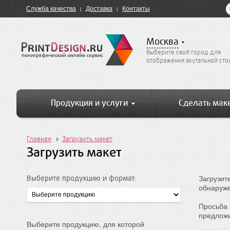
Служба качества
Доставка
Контакты
Москва
Выберите свой город для
отображения акутальной ст
Продукция и услуги
Сделать мак
Главная
Загрузить макет
Загрузить макет
Выберите продукцию и формат:
Загрузит
обнаруже
Просьба 
предложи
Выберите продукцию, для которой