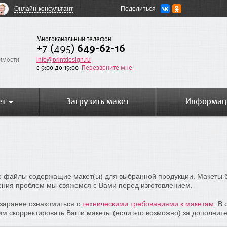
Онлайн-консультант
Поделиться
Многоканальный телефон
+7 (495)
649-62-16
оимости
info@printdesign.ru
c 9:00 до 19:00
Перезвоните мне
ет
Загрузить макет
Информац
е файлы содержащие макет(ы) для выбранной продукции. Макеты 
ния проблем мы свяжемся с Вами перед изготовлением.
заранее ознакомиться с
техническими требованиями к макетам
. В
м скорректировать Ваши макеты (если это возможно) за дополните