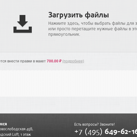
Загрузить файлы
Нажмите здесь, чтобы выбрать файлы для 
или просто перетащите нужные файлы в эт
прямоугольник.
тся внести правки в макет
700.00 ₽
(подробнее)
мся
Есть вопросы? Звоните!
+7 (495)
649-62-1
Новослободская 45Б,
дский Loft, 1 этаж