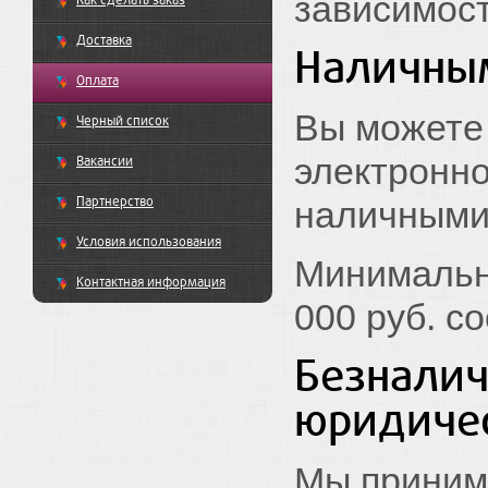
зависимост
Как сделать заказ
Доставка
Наличны
Оплата
Вы можете
Черный список
электронно
Вакансии
Партнерство
наличными 
Условия использования
Минимальна
Контактная информация
000 руб. с
Безналич
юридиче
Мы приним