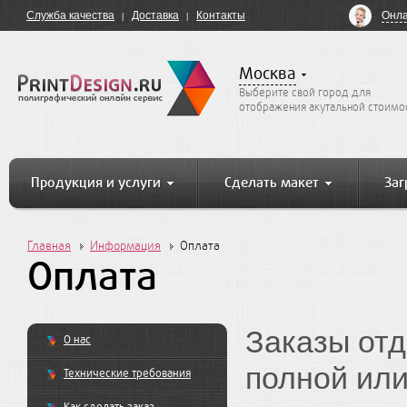
Онла
Служба качества
Доставка
Контакты
Москва
Выберите свой город для
отображения акутальной стоимо
Продукция и услуги
Сделать макет
Заг
Главная
Информация
Оплата
Оплата
Заказы отд
О нас
полной или
Технические требования