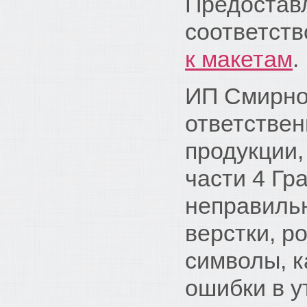
Предостав
соответст
к макетам
.
ИП Смирно
ответствен
продукции,
части 4 Гр
неправиль
верстки, p
символы, к
ошибки в у