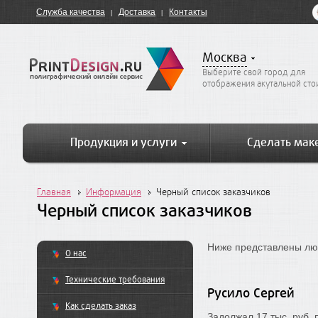
Служба качества
Доставка
Контакты
Москва
Выберите свой город для
отображения акутальной ст
Продукция и услуги
Сделать мак
Главная
Информация
Черный список заказчиков
Черный список заказчиков
Ниже представлены люд
О нас
Технические требования
Русило Сергей
Как сделать заказ
Задолжал 17 тыс. руб, 