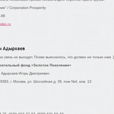
е" / Corporation Prosperity
-88
ndex.ru
ч Адырхаев
на связь не выходит. Позже выяснилось, что должен не только нам :)
орительный фонд «Золотое Поколение»
: Адырхаев Игорь Дмитриевич
383, г. Москва, ул. Шоссейная д. 39, пом №4, ком. 13