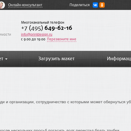
Онлайн-консультант
Поделиться
Многоканальный телефон
+7 (495)
649-62-16
оимости
info@printdesign.ru
c 9:00 до 19:00
Перезвоните мне
ет
Загрузить макет
Информац
и и организации, сотрудничество с которыми может обернуться уб
после нескольких просьб погасить долг перестал брать трубки.