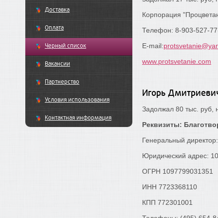
Доставка
Корпорация "Процветани
Оплата
Телефон: 8-903-527-77
Черный список
E-mail:
protsvetanie@ya
www.protsvetanie.com
Вакансии
Партнерство
Игорь Дмитриеви
Условия использования
Задолжал 80 тыс. руб, 
Контактная информация
Реквизиты: Благотв
Генеральный директор
Юридический адрес: 109
ОГРН 1097799031351
ИНН 7723368110
КПП 772301001