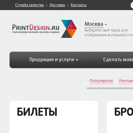
Служба качества
Доставка
Контакты
Москва
Выберите свой город для
отображения акутальной ст
Продукция и услуги
Сделать мак
Популярное
Реклам
БИЛЕТЫ
БР