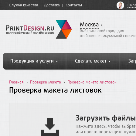
Онла
Служба качества
Доставка
Контакты
Москва
Выберите свой город для
отображения акутальной стоимо
Продукция и услуги
Сделать макет
Заг
Главная
Проверка макета
Проверка макета листовок
Проверка макета листовок
Загрузить файлы
Нажмите здесь, чтобы выбрат
или просто перетащите нужны