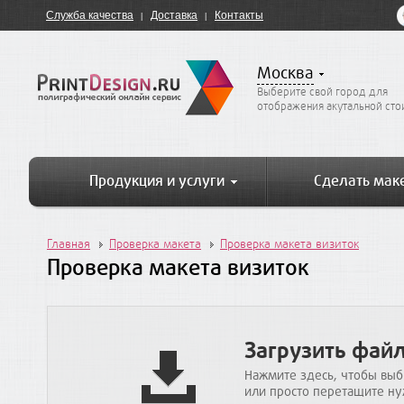
Служба качества
Доставка
Контакты
Москва
Выберите свой город для
отображения акутальной ст
Продукция и услуги
Сделать мак
Главная
Проверка макета
Проверка макета визиток
Проверка макета визиток
Загрузить фай
Нажмите здесь, чтобы выб
или просто перетащите ну