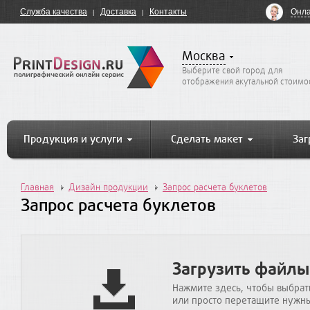
Онла
Служба качества
Доставка
Контакты
Москва
Выберите свой город для
отображения акутальной стоимо
Продукция и услуги
Сделать макет
Заг
Главная
Дизайн продукции
Запрос расчета буклетов
Запрос расчета буклетов
Загрузить файлы
Нажмите здесь, чтобы выбрат
или просто перетащите нужны