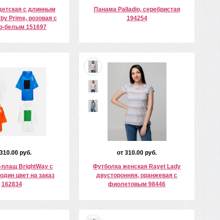
детская с длинным
Панама Palladio, серебристая
by Prime, розовая с
194254
о-белым 151697
 310.00 руб.
от 310.00 руб.
плащ BrightWay с
Футболка женская Rayet Lady
один цвет на заказ
двусторонняя, оранжевая с
162834
фиолетовым 98446