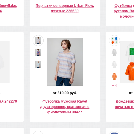
nowflake,
Перчатки сенсорные Urban Flow,
Футболка 
4
желтые 226639
рукавом Ba
молочн
+ 4
.
от 310.00 руб.
от
ая 242270
Футболка мужская Rayet
Дождевик-
двусторонняя, оранжевая с
печатью в 
фиолетовым 98427