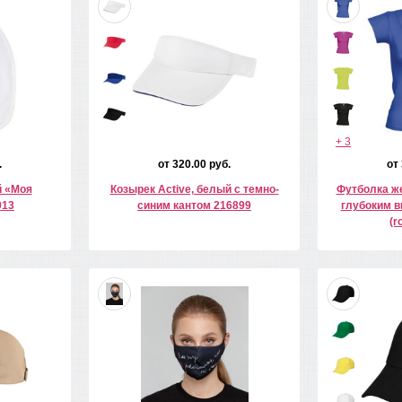
+ 3
.
от 320.00 руб.
от
й «Моя
Козырек Active, белый с темно-
Футболка же
913
синим кантом 216899
глубоким в
(r