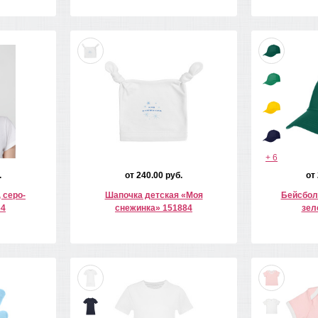
+ 6
.
от 240.00 руб.
от
 серо-
Шапочка детская «Моя
Бейсбол
64
снежинка» 151884
зел