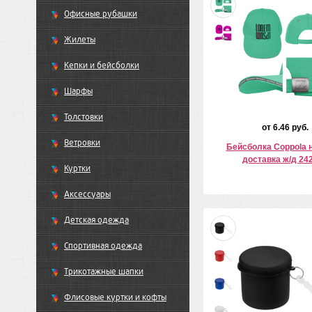
Офисные рубашки
Жилеты
Кепки и бейсболки
Шарфы
Толстовки
от 6.46 руб.
Ветровки
Бейсболка Coppola н
доставка ж/д 24
Куртки
Аксессуары
Детская одежда
Спортивная одежда
Трикотажные шапки
Флисовые куртки и кофты