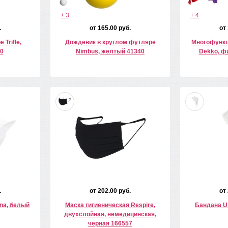
+ 3
+ 4
.
от 165.00 руб.
от
Trifle,
Дождевик в круглом футляре
Многофункц
0
Nimbus, желтый 41340
Dekko, ф
.
от 202.00 руб.
от
na, белый
Маска гигиеническая Respire,
Бандана Un
двухслойная, немедицинская,
черная 166557