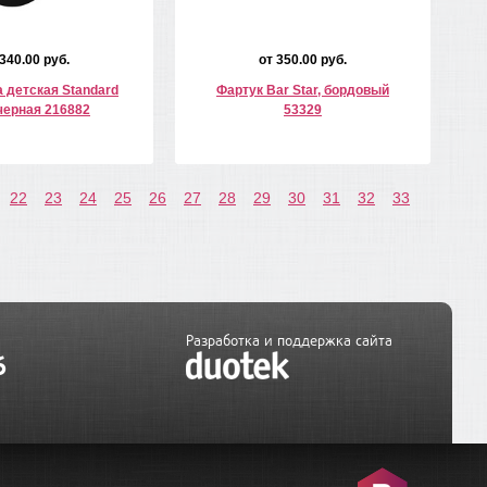
 340.00 руб.
от 350.00 руб.
 детская Standard
Фартук Bar Star, бордовый
 черная 216882
53329
22
23
24
25
26
27
28
29
30
31
32
33
Разработка и поддержка сайта
6