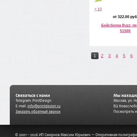
+ 10
от 322.00 руб
Бейсболка Buzz, п
51500
1
2
3
4
5
6
Связаться с нами
Мы находи
Telegram:
PrintDesign
Москва, ул. 
E-mail:
info@printdesign.ru
БЦ Новослобо
Заказать обратный звонок
Посмотреть н
© 2001 – 2026 ИП Смирнов Максим Юрьевич — Оперативная полиграфи