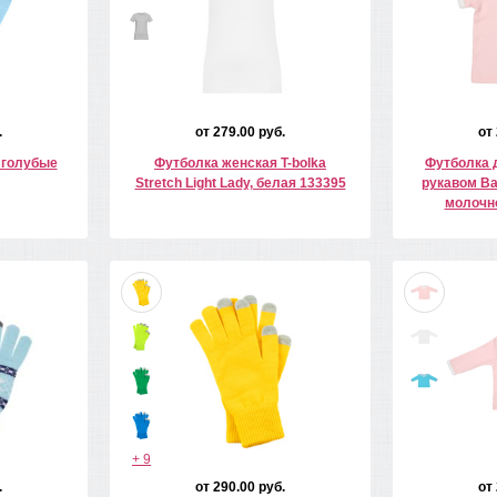
.
от 279.00 руб.
от
, голубые
Футболка женская T-bolka
Футболка 
Stretch Light Lady, белая 133395
рукавом Ba
молочн
+ 9
.
от 290.00 руб.
от