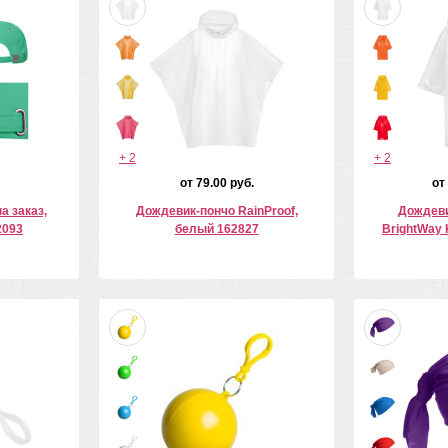
+ 2
+ 2
от 79.00 руб.
от
а заказ,
Дождевик-пончо RainProof,
Дождеви
2093
белый 162827
BrightWay 