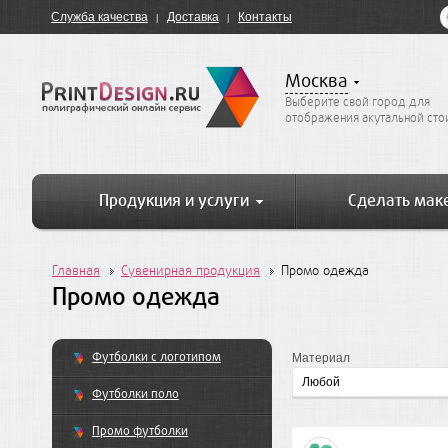
Служба качества
Доставка
Контакты
Москва
Выберите свой город для
отображения акутальной ст
Продукция и услуги
Сделать мак
Главная
Сувенирная продукция
Промо одежда
Промо одежда
Футболки с логотипом
Материал
Футболки поло
Промо футболки