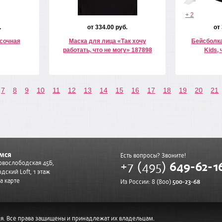
+ 2
.
от 334.00 руб.
от
есочная
Маска для лица «Так хочу
Бейсболка
работать, что не могу» 187898
Kids,
7
8
9
10
11
12
13
14
15
16
17
18
19
20
21
мся
Есть вопросы? Звоните!
+7 (495)
649-62-1
Новослободская 45Б,
дский Loft, 1 этаж
а карте
Из России: 8 (800)
500-23-68
я. Все права защищены и принадлежат их владельцам.