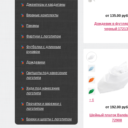
Джемперы и кардиганы
Вязаные комплекты
от 135.00 руб
Дождевик в футляре 
Панамы
черный 17213
Фартуки с логотипом
Футболки с длинным
рукавом
Дождевики
Свитшоты под нанесение
логотипа
Худи под нанесение
логотипа
+ 6
Перчатки и варежки с
от 192.00 руб
логотипом
Шейный платок Banda
Брюки и шорты с логотипом
72908