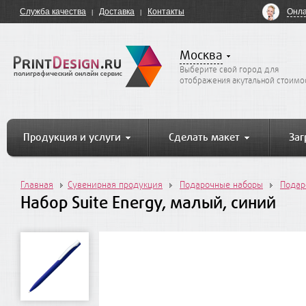
Онла
Служба качества
Доставка
Контакты
Москва
Выберите свой город для
отображения акутальной стоимо
Продукция и услуги
Сделать макет
Заг
Главная
Сувенирная продукция
Подарочные наборы
Подар
Набор Suite Energy, малый, синий