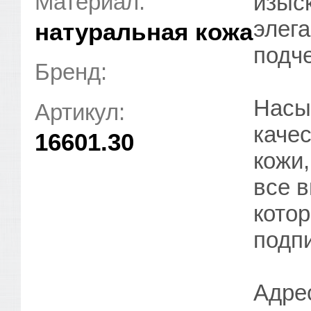
Материал:
изыс
элег
натуральная кожа
подче
Бренд:
Насы
Артикул:
каче
16601.30
кожи
все в
кото
подп
Адре