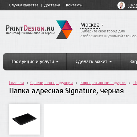
Онла
Служба качества
Доставка
Контакты
Москва
Выберите свой город для
отображения акутальной стоимо
Продукция и услуги
Сделать макет
Заг
Главная
Сувенирная продукция
Корпоративные подарки
П
Папка адресная Signature, черная