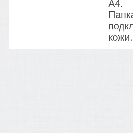
А4.
Папка
подкл
кожи.