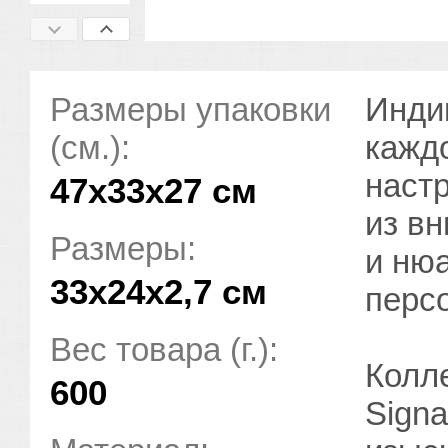
Размеры упаковки
Инди
(см.):
каждо
настр
47x33x27 см
из в
Размеры:
и ню
33х24х2,7 см
перс
Вес товара (г.):
Колл
600
Signa