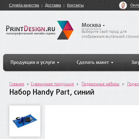
Онла
Служба качества
Доставка
Контакты
Москва
Выберите свой город для
отображения акутальной стоимо
Продукция и услуги
Сделать макет
Заг
Главная
Сувенирная продукция
Подарочные наборы
Подар
Набор Handy Part, синий