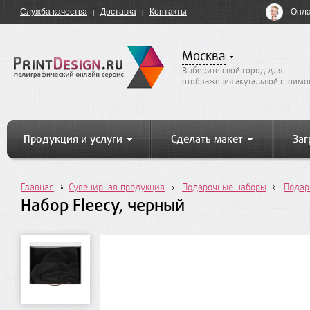
Онла
Служба качества
Доставка
Контакты
Москва
Выберите свой город для
отображения акутальной стоимо
Продукция и услуги
Сделать макет
Заг
Главная
Сувенирная продукция
Подарочные наборы
Подар
Набор Fleecy, черный