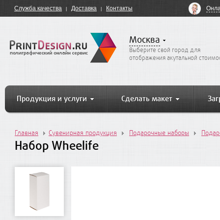
Онла
Служба качества
Доставка
Контакты
Москва
Выберите свой город для
отображения акутальной стоимо
Продукция и услуги
Сделать макет
Заг
Главная
Сувенирная продукция
Подарочные наборы
Подар
Набор Wheelife