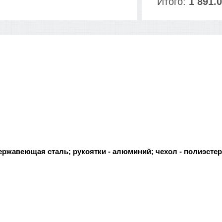
Итого:
1 891.0
ржавеющая сталь; рукоятки - алюминий; чехол - полиэстер;