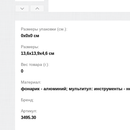
Размеры упаковки (см.):
0x0x0 см
Размеры:
13,6х13,9х4,6 см
Вес товара (г.):
0
Материал:
фонарик - алюминий; мультитул: инструменты - не
Бренд:
Артикул:
3495.30