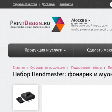
Служба качества
Доставка
Контакты
Москва
Выберите свой город для
отображения акутальной ст
Продукция и услуги
Сделать мак
Главная
Сувенирная продукция
Подарочные наборы
По
Набор Handmaster: фонарик и мул