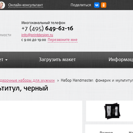
Онлайн-консультант
Поделиться
Многоканальный телефон
+7 (495)
649-62-16
оимости
info@printdesign.ru
c 9:00 до 19:00
Перезвоните мне
ет
Загрузить макет
Информац
дарочные наборы для мужчин
Набор Handmaster: фонарик и мультиту
ьтитул, черный