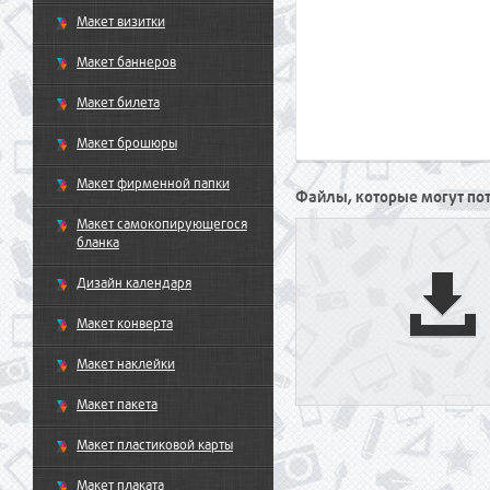
Макет визитки
Макет баннеров
Макет билета
Макет брошюры
Макет фирменной папки
Файлы, которые могут потр
Макет самокопирующегося
бланка
Дизайн календаря
Макет конверта
Макет наклейки
Макет пакета
Макет пластиковой карты
Макет плаката