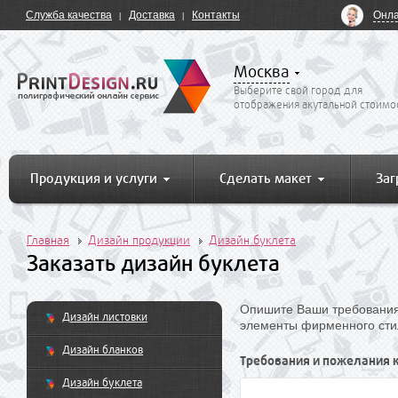
Онла
Служба качества
Доставка
Контакты
Москва
Выберите свой город для
отображения акутальной стоимо
Продукция и услуги
Сделать макет
Заг
Главная
Дизайн продукции
Дизайн буклета
Заказать дизайн буклета
Опишите Ваши требования 
Дизайн листовки
элементы фирменного сти
Дизайн бланков
Требования и пожелания к
Дизайн буклета