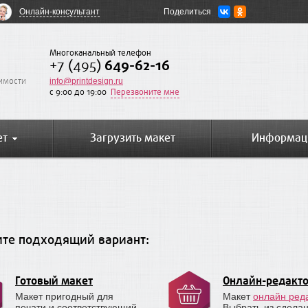
Онлайн-консультант
Поделиться
Многоканальный телефон
+7 (495)
649-62-16
оимости
info@printdesign.ru
c 9:00 до 19:00
Перезвоните мне
ет
Загрузить макет
Информац
те подходящий вариант:
Готовый макет
Онлайн-редакт
Макет пригодный для
Макет
онлайн ред
печати и соответствующий
Выбрать из сдела