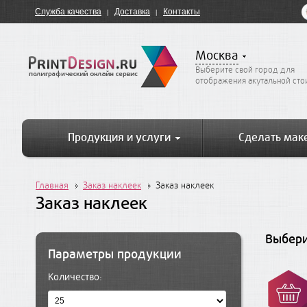
Служба качества
Доставка
Контакты
Москва
Выберите свой город для
отображения акутальной ст
Продукция и услуги
Сделать мак
Главная
Заказ наклеек
Заказ наклеек
Заказ наклеек
Выбери
Параметры продукции
Количество: