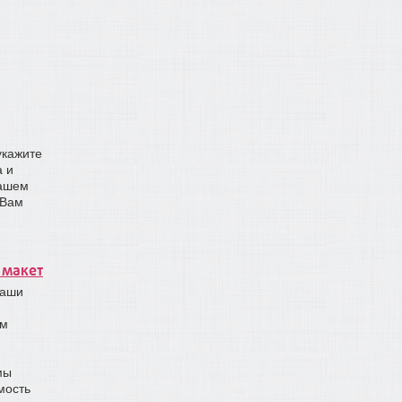
укажите
а и
нашем
 Вам
 макет
наши
им
мы
мость