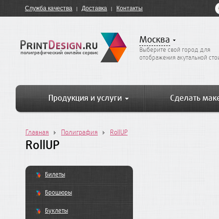
Служба качества
Доставка
Контакты
Москва
Выберите свой город для
отображения акутальной ст
Продукция и услуги
Сделать мак
Главная
Полиграфия
RollUP
RollUP
Билеты
Брошюры
Буклеты