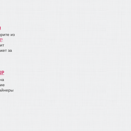
н
ирите из
P
.
ит
кет за
UP
на
ние
зайнеры