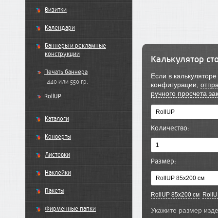
Визитки
Календари
Баннеры и рекламные
конструкции
Калькулятор ст
Печать баннера
Если в калькулятор
440 или 550 гр.
конфигурации,
отпра
ручного просчета за
RollUP
Каталоги
Количество:
Конверты
Листовки
Размер:
Наклейки
Пакеты
RollUP 85x200 см
RollU
Фирменные папки