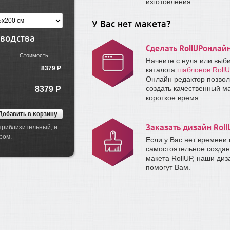
изготовления.
У Вас нет макета?
водства
Сделать RollUPонлай
Стоимость
Начните с нуля или выб
8379 Р
каталога
шаблонов RollU
Онлайн редактор позвол
создать качественный ма
8379
Р
короткое время.
Заказать дизайн Roll
 приблизительный, и
еджером.
Если у Вас нет времени 
самостоятельное созда
макета RollUP, наши ди
помогут Вам.