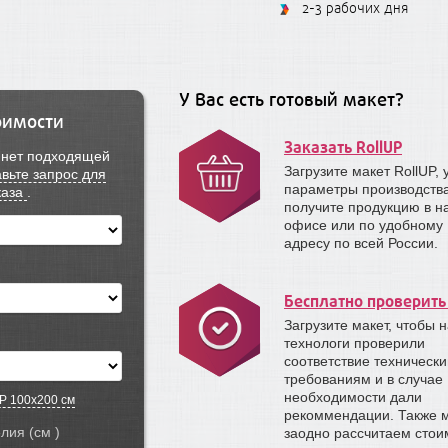
2-3 рабочих дня
У Вас есть готовый макет?
оимости
Заказать RollUP
е нет подходящей
Загрузите макет RollUP, 
вьте запрос для
параметры производств
каза
.
получите продукцию в 
офисе или по удобному
адресу по всей России.
Бесплатно проверить
Загрузите макет, чтобы 
технологи проверили
соответствие техническ
требованиям и в случае
необходимости дали
P 100x200 см
рекоммендации. Также 
Укажите размер изделия (см )
заодно рассчитаем стои