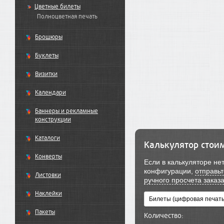
Цветные билеты
Полноцветная печать
Брошюры
Буклеты
Визитки
Календари
Баннеры и рекламные
конструкции
Каталоги
Калькулятор стои
Конверты
Если в калькуляторе н
конфигурации,
отправьт
Листовки
ручного просчета заказ
Наклейки
Пакеты
Количество: