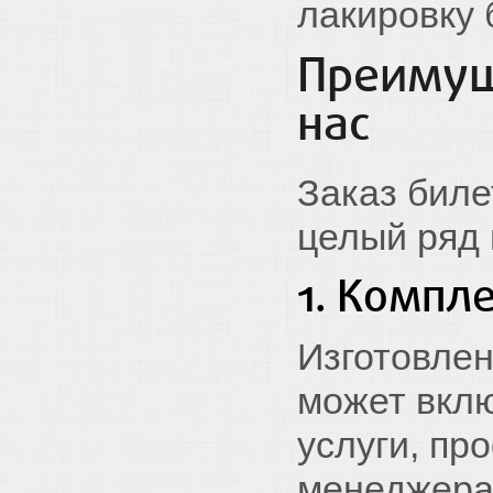
лакировку 
Преимущ
нас
Заказ биле
целый ряд
1. Компле
Изготовлен
может вклю
услуги, п
менеджера,