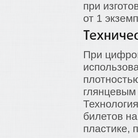
при изгото
от 1 экзем
Техниче
При цифро
использова
плотностью 
глянцевым
Технология
билетов на
пластике, 