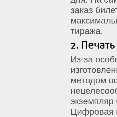
заказ биле
максимальн
тиража.
2. Печат
Из-за особ
изготовле
методом о
нецелесооб
экземпляр 
Цифровая п