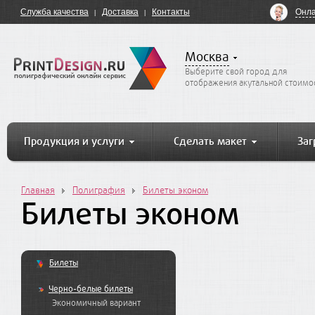
Онла
Служба качества
Доставка
Контакты
Москва
Выберите свой город для
отображения акутальной стоимо
Продукция и услуги
Сделать макет
Заг
Главная
Полиграфия
Билеты эконом
Билеты эконом
Билеты
Черно-белые билеты
Экономичный вариант