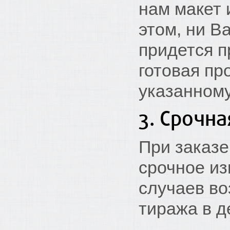
нам макет 
этом, ни В
придется 
готовая пр
указанному
3. Срочн
При заказ
срочное из
случаев во
тиража в д