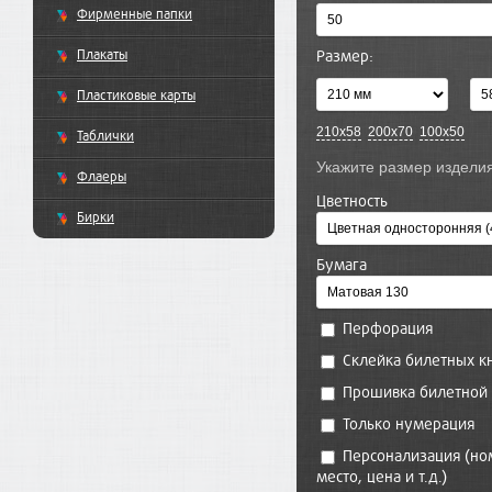
Фирменные папки
Плакаты
Размер:
Пластиковые карты
210х58
200х70
100х50
Таблички
Флаеры
Цветность
Бирки
Бумага
Перфорация
Склейка билетных к
Прошивка билетной
Только нумерация
Персонализация (номер, зона, ряд,
место, цена и т.д.)