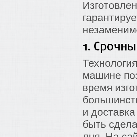
Изготовле
гарантируе
незаменим
1. Срочн
Технология
машине по
время изго
большинств
и доставка
быть сдела
дня. На са