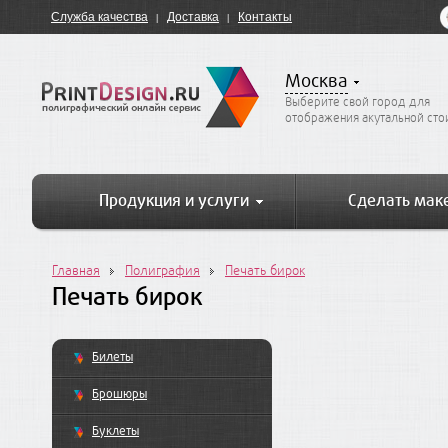
Служба качества
Доставка
Контакты
Москва
Выберите свой город для
отображения акутальной ст
Продукция и услуги
Сделать мак
Главная
Полиграфия
Печать бирок
Печать бирок
Билеты
Брошюры
Буклеты