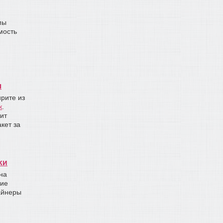
мы
мость
н
ирите из
к
.
ит
кет за
ки
на
ние
айнеры