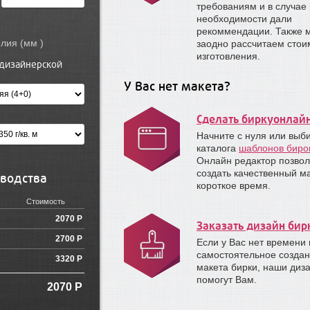
требованиям и в случае
необходимости дали
рекоммендации. Также 
Укажите размер изделия (мм )
заодно рассчитаем стои
изготовления.
 дизайнерской
У Вас нет макета?
Сделать биркуонлай
Начните с нуля или выб
каталога
шаблонов биро
Онлайн редактор позвол
создать качественный ма
водства
короткое время.
Стоимость
2070 Р
Заказать дизайн бир
2700 Р
Если у Вас нет времени 
самостоятельное созда
3320 Р
макета бирки, наши диз
помогут Вам.
2070
Р