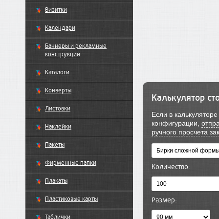
Визитки
Календари
Баннеры и рекламные
конструкции
Каталоги
Конверты
Калькулятор ст
Листовки
Если в калькулятор
конфигурации,
отпра
Наклейки
ручного просчета за
Пакеты
Фирменные папки
Количество:
Плакаты
Пластиковые карты
Размер:
Таблички