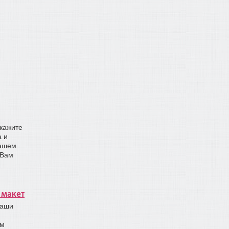
укажите
а и
нашем
 Вам
 макет
наши
им