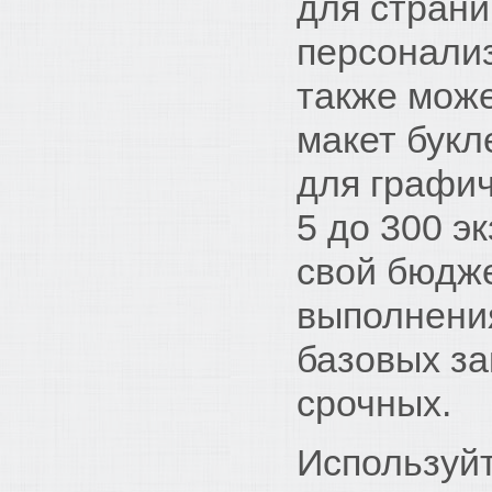
для страни
персонализ
также може
макет букл
для графич
5 до 300 э
свой бюдж
выполнения
базовых за
срочных.
Используйт