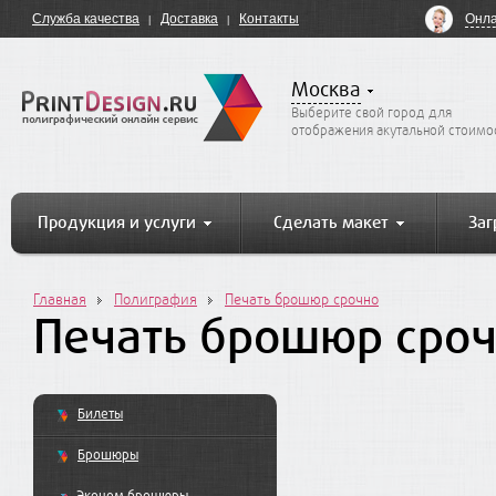
Онла
Служба качества
Доставка
Контакты
Москва
Выберите свой город для
отображения акутальной стоимо
Продукция и услуги
Сделать макет
Заг
Главная
Полиграфия
Печать брошюр срочно
Печать брошюр сро
Билеты
Брошюры