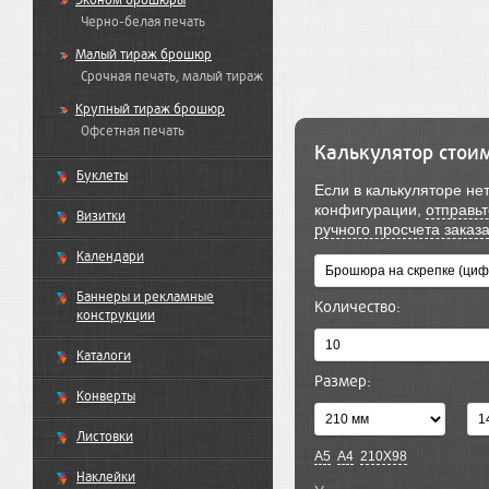
Эконом брошюры
Черно-белая печать
Малый тираж брошюр
Срочная печать, малый тираж
Крупный тираж брошюр
Офсетная печать
Калькулятор стои
Буклеты
Если в калькуляторе н
конфигурации,
отправьт
Визитки
ручного просчета заказ
Календари
Баннеры и рекламные
Количество:
конструкции
Каталоги
Размер:
Конверты
Листовки
А5
А4
210X98
Наклейки