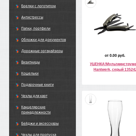
Брелки с логотипом
Антистрессы
Папки, портфели
Обложки для документов
Дорожные органайзеры
от 0.00 руб.
Визитницы
УЦЕНКА!Мультиинструм
Hantwerk, серый 13524
Кошельки
Подарочные книги
Чехлы для карт
Канцелярские
принадлежности
Бейджи и аксессуары
Чехлы для пропуска