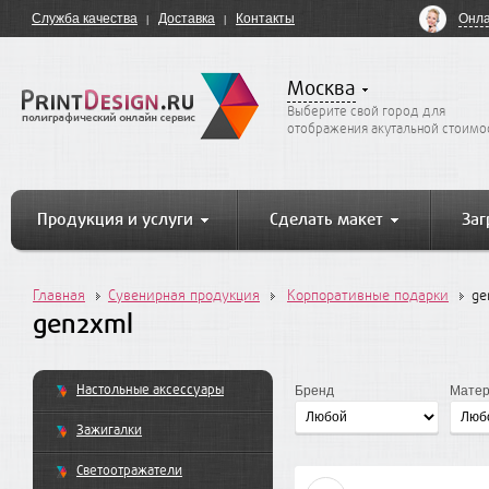
Онла
Служба качества
Доставка
Контакты
Москва
Выберите свой город для
отображения акутальной стоимо
Продукция и услуги
Сделать макет
Заг
Главная
Сувенирная продукция
Корпоративные подарки
ge
gen2xml
Настольные аксессуары
Бренд
Мате
Зажигалки
Светоотражатели