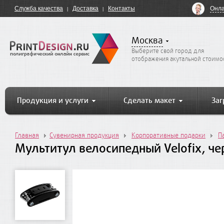
Онла
Служба качества
Доставка
Контакты
Москва
Выберите свой город для
отображения акутальной стоимо
Продукция и услуги
Сделать макет
Заг
Главная
Сувенирная продукция
Корпоративные подарки
П
Мультитул велосипедный Velofix, ч