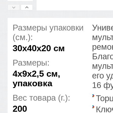
Размеры упаковки
Унив
(см.):
мульт
ремо
30x40x20 см
Благ
Размеры:
мульт
4х9х2,5 см,
его у
упаковка
16 ф
Вес товара (г.):
Торц
200
Клю