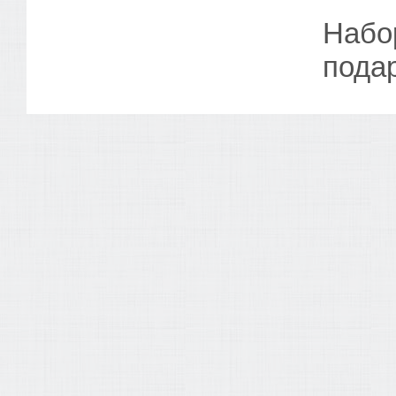
Набор
подар