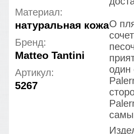
доста
Материал:
О пл
натуральная кожа
сочет
Бренд:
песоч
Matteo Tantini
прия
один
Артикул:
Pale
5267
сторо
Pale
самы
Изде