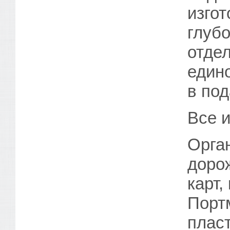
изгот
глубо
отде
едино
в по
Все 
Орган
доро
карт,
Портм
пласт