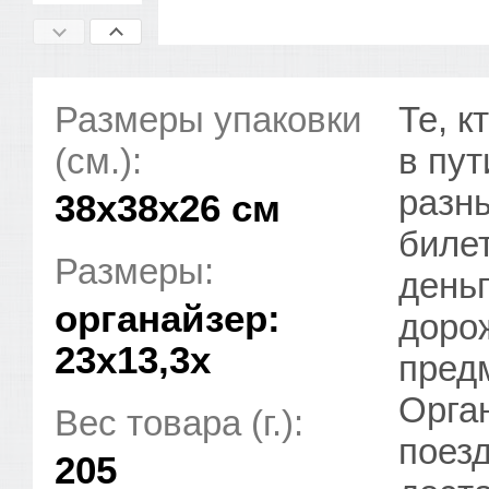
Размеры упаковки
Те, к
(см.):
в пут
разны
38x38x26 см
биле
Размеры:
деньг
органайзер:
доро
23х13,3х
предм
Орга
Вес товара (г.):
поезд
205