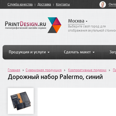
Онла
Служба качества
Доставка
Контакты
Москва
Выберите свой город для
отображения акутальной стоимо
Продукция и услуги
Сделать макет
Заг
Главная
Сувенирная продукция
Корпоративные подарки
П
Дорожный набор Palermo, синий