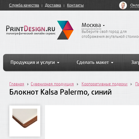
Онла
Служба качества
Доставка
Контакты
Москва
Выберите свой город для
отображения акутальной стоимо
Продукция и услуги
Сделать макет
Заг
Главная
Сувенирная продукция
Корпоративные подарки
П
Блокнот Kalsa Palermo, синий