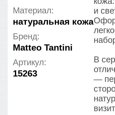
кожа:
Материал:
и све
Офор
натуральная кожа
легк
Бренд:
набо
Matteo Tantini
В сер
Артикул:
отли
15263
— пе
стор
нату
визит