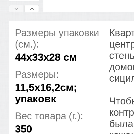
Размеры упаковки
Квар
(см.):
центр
стен
44x33x28 см
домо
Размеры:
сицил
11,5х16,2см;
упаковк
Чтоб
контр
Вес товара (г.):
была
350