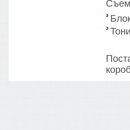
Съем
Блок
Тон
Пост
короб