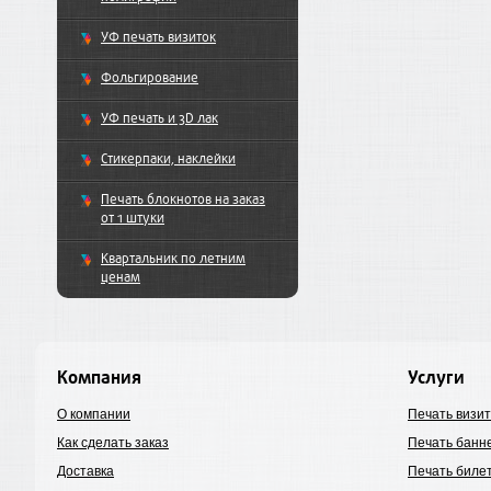
УФ печать визиток
Фольгирование
УФ печать и 3D лак
Стикерпаки, наклейки
Печать блокнотов на заказ
от 1 штуки
Квартальник по летним
ценам
Компания
Услуги
О компании
Печать визит
Как сделать заказ
Печать банн
Доставка
Печать биле