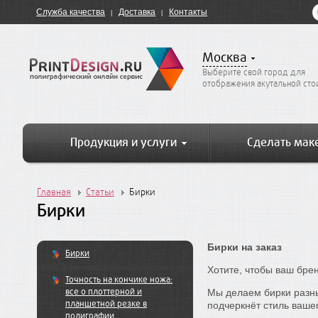
Служба качества
Доставка
Контакты
Москва
Выберите свой город для
отображения акутальной ст
Продукция и услуги
Сделать мак
Главная
Статьи
Бирки
Бирки
Бирки на заказ
Бирки
Хотите, чтобы ваш бре
Точность на кончике ножа:
все о плоттерной и
Мы делаем бирки разны
планшетной резке в
подчеркнёт стиль ваше
полиграфии