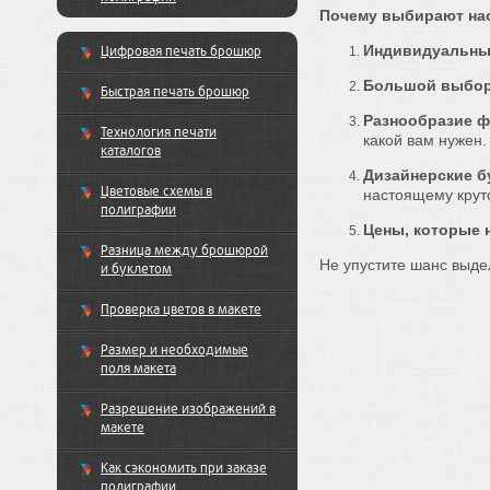
Почему выбирают на
Индивидуальны
Цифровая печать брошюр
Большой выбор
Быстрая печать брошюр
Разнообразие ф
Технология печати
какой вам нужен.
каталогов
Дизайнерские б
Цветовые схемы в
настоящему крут
полиграфии
Цены, которые н
Разница между брошюрой
Не упустите шанс выде
и буклетом
Проверка цветов в макете
Размер и необходимые
поля макета
Разрешение изображений в
макете
Как сэкономить при заказе
полиграфии