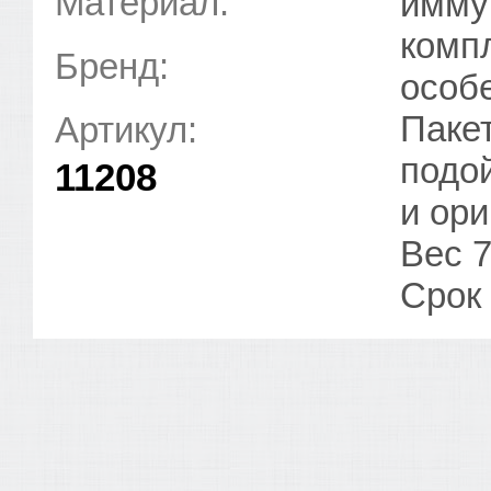
Материал:
имму
комп
Бренд:
особ
Паке
Артикул:
подо
11208
и ори
Вес 7
Срок