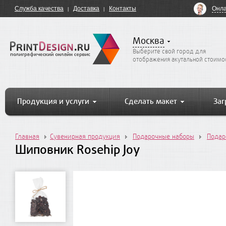
Онла
Служба качества
Доставка
Контакты
Москва
Выберите свой город для
отображения акутальной стоимо
Продукция и услуги
Сделать макет
Заг
Главная
Сувенирная продукция
Подарочные наборы
Подар
Шиповник Rosehip Joy