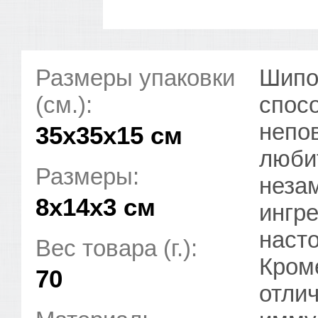
Размеры упаковки
Шипо
(см.):
спос
непо
35x35x15 см
люби
Размеры:
неза
8х14х3 см
ингр
насто
Вес товара (г.):
Кроме
70
отли