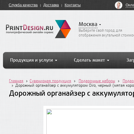
Онла
Служба качества
Доставка
Контакты
Москва
Выберите свой город для
отображения акутальной стоимо
Продукция и услуги
Сделать макет
Заг
Главная
Сувенирная продукция
Подарочные наборы
Подар
Дорожный органайзер с аккумулятором Oiro, черный (мятая коро
Дорожный органайзер с аккумулятор