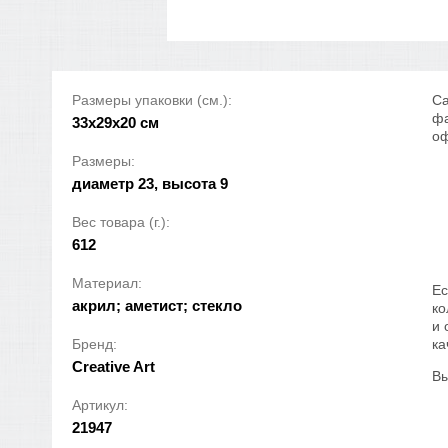
Размеры упаковки (см.):
Са
фа
33x29x20 см
оф
Размеры:
диаметр 23, высота 9
Вес товара (г.):
612
Материал:
Ес
акрил; аметист; стекло
ко
и 
Бренд:
ка
Creative Art
Вы
Артикул:
21947