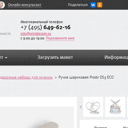
Онлайн-консультант
Поделиться
Многоканальный телефон
+7 (495)
649-62-16
оимости
info@printdesign.ru
c 9:00 до 19:00
Перезвоните мне
ет
Загрузить макет
Информац
дарочные наборы для мужчин
Ручка шариковая Prodir DS3 ECO