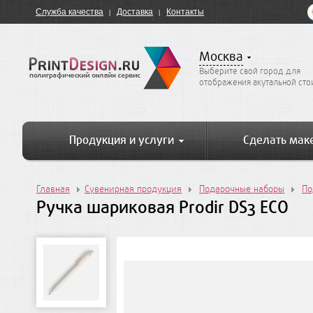
Служба качества
Доставка
Контакты
Москва
Выберите свой город для
отображения акутальной ст
Продукция и услуги
Сделать мак
Главная
Сувенирная продукция
Подарочные наборы
По
Ручка шариковая Prodir DS3 ECO