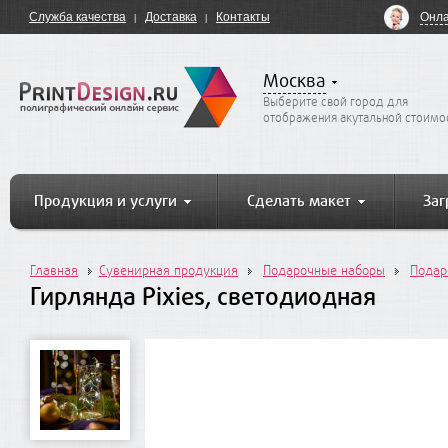
Онла
Служба качества
Доставка
Контакты
Москва
Выберите свой город для
отображения акутальной стоимо
Продукция и услуги
Сделать макет
Заг
Главная
Сувенирная продукция
Подарочные наборы
Подар
Гирлянда Pixies, светодиодная