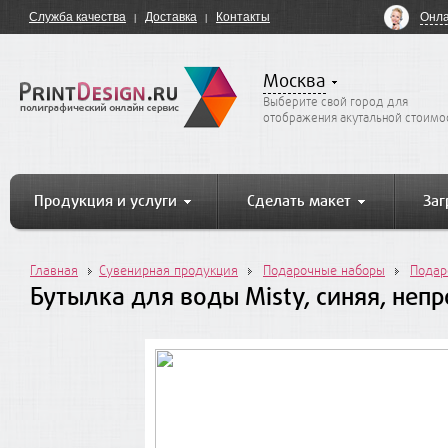
Онла
Служба качества
Доставка
Контакты
Москва
Выберите свой город для
отображения акутальной стоимо
Продукция и услуги
Сделать макет
Заг
Главная
Сувенирная продукция
Подарочные наборы
Подар
Бутылка для воды Misty, синяя, не