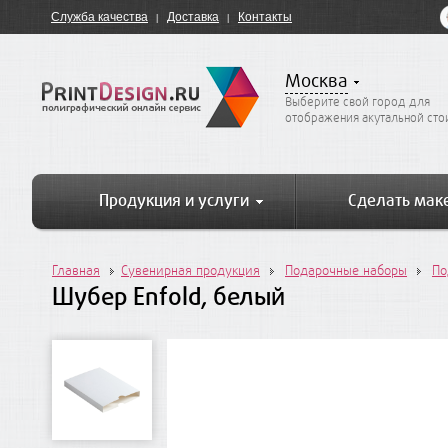
Служба качества
Доставка
Контакты
Москва
Выберите свой город для
отображения акутальной ст
Продукция и услуги
Сделать мак
Главная
Сувенирная продукция
Подарочные наборы
По
Шубер Enfold, белый