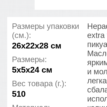
Размеры упаковки
Нера
(см.):
extra
пикуа
26x22x28 см
Масл
Размеры:
ярки
5х5х24 см
и мо
легка
Вес товара (г.):
сбал
510
испо