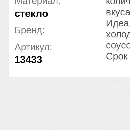
Материал:
колич
вкуса
стекло
Идеа
Бренд:
холо
соус
Артикул:
Срок 
13433