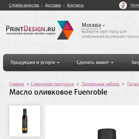
Онла
Служба качества
Доставка
Контакты
Москва
Выберите свой город для
отображения акутальной стоимо
Продукция и услуги
Сделать макет
Заг
Главная
Сувенирная продукция
Подарочные наборы
Подар
Масло оливковое Fuenroble