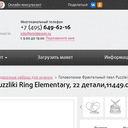
Онлайн-консультант
Поделиться
Многоканальный телефон
+7 (495)
649-62-16
оимости
info@printdesign.ru
c 9:00 до 19:00
Перезвоните мне
ет
Загрузить макет
Информац
дарочные наборы для мужчин
Головоломка Фрактальный пазл Puzzliki 
liki Ring Elementary, 22 детали,11449.