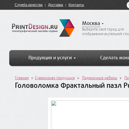
Служба качества
Доставка
Контакты
Москва
Выберите свой город для
отображения акутальной ст
Продукция и услуги
Сделать мак
Главная
Сувенирная продукция
Подарочные наборы
По
Головоломка Фрактальный пазл Puzz