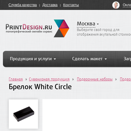
Онла
Служба качества
Доставка
Контакты
Москва
Выберите свой город для
отображения акутальной стоимо
Продукция и услуги
Сделать макет
Заг
Главная
Сувенирная продукция
Подарочные наборы
Подар
Брелок White Circle