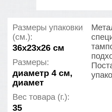
Размеры упаковки
Мета
(см.):
спец
тамп
36x23x26 см
подхо
Размеры:
Пост
диаметр 4 см,
упак
диамет
Вес товара (г.):
35