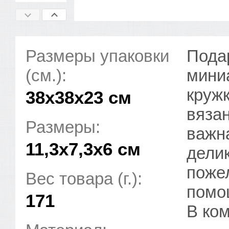
Размеры упаковки
Пода
(см.):
мини
круж
38x38x23 см
вязан
Размеры:
важна
11,3х7,3х6 см
дели
поже
Вес товара (г.):
помо
171
В ком