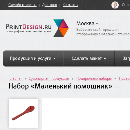
Онла
Служба качества
Доставка
Контакты
Москва
Выберите свой город для
отображения акутальной стоимо
Продукция и услуги
Сделать макет
Заг
Главная
Сувенирная продукция
Подарочные наборы
Подар
Набор «Маленький помощник»