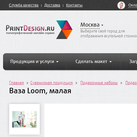
Онла
Служба качества
Доставка
Контакты
Москва
Выберите свой город для
отображения акутальной стоимо
Продукция и услуги
Сделать макет
Заг
Главная
Сувенирная продукция
Подарочные наборы
Подар
Ваза Loom, малая