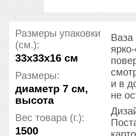
Размеры упаковки
Ваза
(см.):
ярко
33x33x16 см
пове
смотр
Размеры:
и в д
диаметр 7 см,
не ос
высота
Диза
Вес товара (г.):
Поста
1500
карто