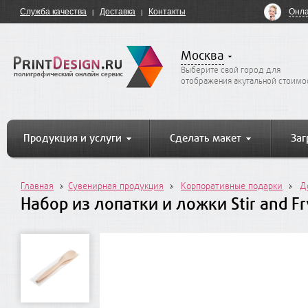
Онла
Служба качества
Доставка
Контакты
Москва
Выберите свой город для
отображения акутальной стоимо
Продукция и услуги
Сделать макет
Заг
Главная
Сувенирная продукция
Корпоративные подарки
Д
Набор из лопатки и ложки Stir and Fr