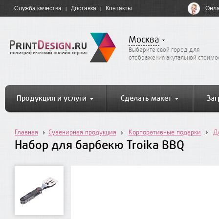
Онла
Служба качества
Доставка
Контакты
Москва
Выберите свой город для
отображения акутальной стоимо
Продукция и услуги
Сделать макет
Заг
Главная
Сувенирная продукция
Корпоративные подарки
Д
Набор для барбекю Troika BBQ