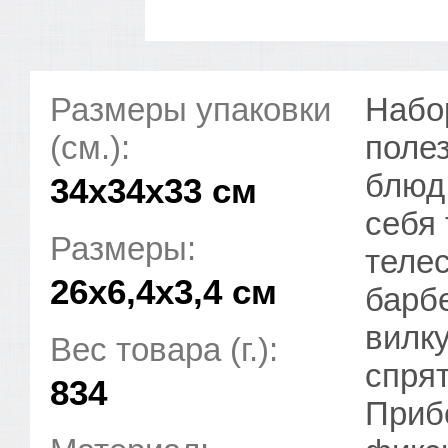
Размеры упаковки
Набо
(см.):
поле
блюд 
34x34x33 см
себя 
Размеры:
телес
26x6,4x3,4 см
барб
вилку
Вес товара (г.):
спря
834
Приб