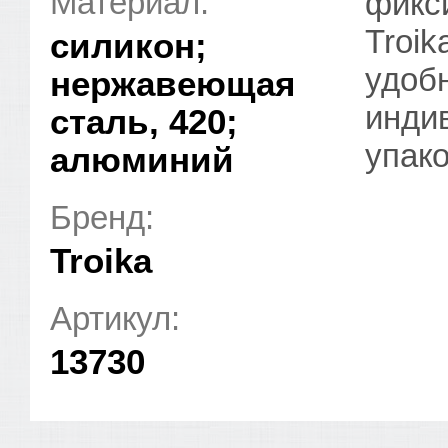
Материал:
фикс
Troi
силикон;
удоб
нержавеющая
инди
сталь, 420;
упако
алюминий
Бренд:
Troika
Артикул:
13730