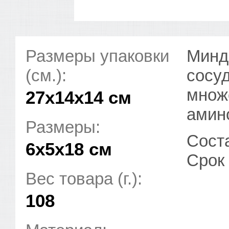
Размеры упаковки
Минд
(см.):
сосуд
множ
27x14x14 см
амино
Размеры:
Сост
6х5х18 см
Срок 
Вес товара (г.):
108