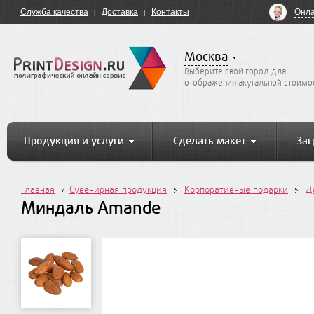
Онла
Служба качества
Доставка
Контакты
Москва
Выберите свой город для
отображения акутальной стоимо
Продукция и услуги
Сделать макет
Заг
Главная
Сувенирная продукция
Корпоративные подарки
Д
Миндаль Amande