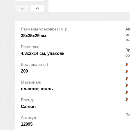
Размеры упаковки (см.):
Ап
Бл
38x35x29 см
ма
Размеры:
Вр
4,3x2x14 см, упаковк
бо
Вес товара (г.):
200
Материал:
пластик; сталь
Бренд:
Careon
По
Артикул:
12995