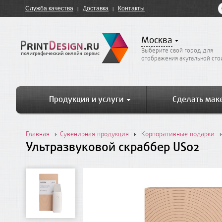
Служба качества
Доставка
Контакты
Москва
Выберите свой город для
отображения акутальной ст
Продукция и услуги
Сделать мак
Главная
Сувенирная продукция
Корпоративные подарки
Ультразвуковой скраббер US02