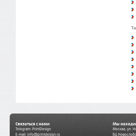
Ти
Связаться с нами
Мы находи
Telegram:
PrintDesign
Москва, ул. 
E-mail:
info@printdesign.ru
БЦ Новослобо