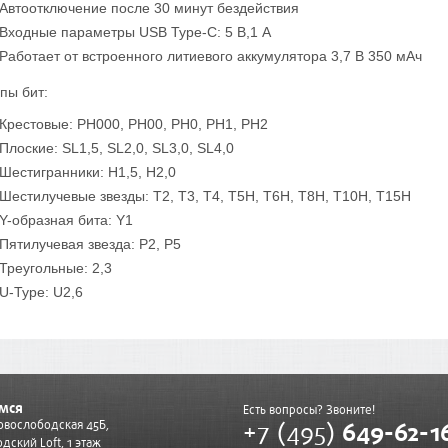
Автоотключение после 30 минут бездействия
Входные параметры USB Type-C: 5 В,1 A
Работает от встроенного литиевого аккумулятора 3,7 В 350 мАч
пы бит:
Крестовые: PH000, PH00, PH0, PH1, PH2
Плоские: SL1,5, SL2,0, SL3,0, SL4,0
Шестигранники: H1,5, H2,0
Шестилучевые звезды: T2, T3, T4, T5H, T6H, T8H, T10H, T15H
Y-образная бита: Y1
Пятилучевая звезда: P2, P5
Треугольные: 2,3
U-Type: U2,6
мся
Есть вопросы? Звоните!
+7 (495)
649-62-1
Новослободская 45Б,
дский Loft, 1 этаж