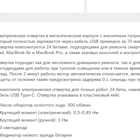
ектрическая отвертка в металлическом корпусе с магнитным патро
торый полностью заряжается через кабель USB примерно за 70 мин
вертка комплектуется 24 битами, подходящими для ремонта смартф
ad, MacBook Air и MacBook Pro, а также игровых консолей и контролл
вертка подходит как для несложного домашнего ремонта, так и д
етодиодами для работы при тусклом освещении или в темное время
зад. После 2 минут работы мотор автоматически отключается, вклю
щиты от поломки также предусмотрена задержка 0,1 секунды при 
комплекте электрическая отвертка для точных работ, 24 биты, нам
бель USB Type-C. Отвертка упакована в пластиковый кейс.
Число оборотов холостого хода: 300 об/мин
Крутящий момент (электрический): 0,3–0,45 Нм
Крутящий момент (ручной): 3 Нм
3 светодиода
Индикатор низкого заряда батареи