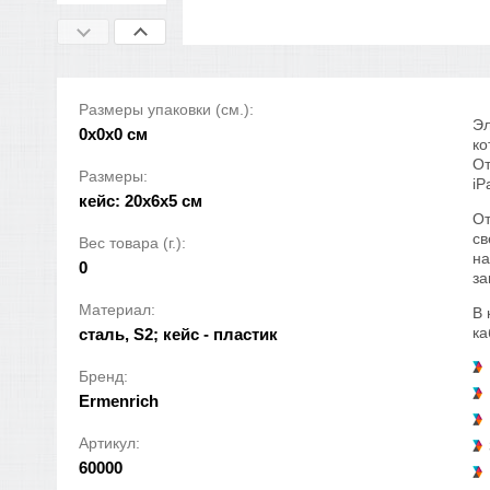
Размеры упаковки (см.):
Эл
0x0x0 см
ко
От
Размеры:
iP
кейс: 20x6x5 см
От
св
Вес товара (г.):
на
0
за
Материал:
В 
ка
сталь, S2; кейс - пластик
Бренд:
Ermenrich
Артикул:
60000