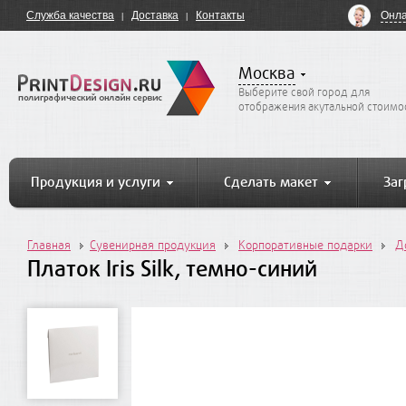
Онла
Служба качества
Доставка
Контакты
Москва
Выберите свой город для
отображения акутальной стоимо
Продукция и услуги
Сделать макет
Заг
Главная
Сувенирная продукция
Корпоративные подарки
Д
Платок Iris Silk, темно-синий