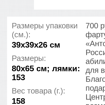
Размеры упаковки
700 р
(см.):
фарт
«Ант
39x39x26 см
Росс
Размеры:
абили
80х65 см; лямки:
для 
153
Благ
пода
Вес товара (г.):
Цент
158