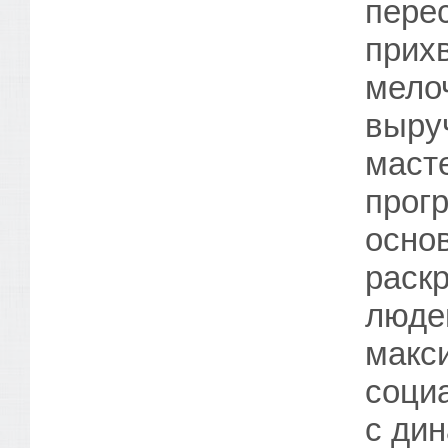
пере
прихв
мелоч
выру
маст
прог
осно
раск
люде
макс
соци
с ди