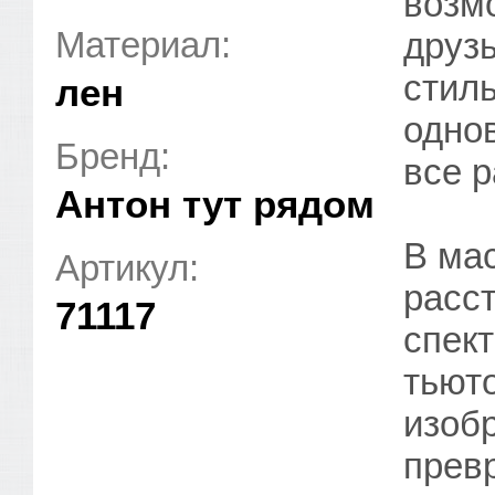
возм
Материал:
друз
стил
лен
однов
Бренд:
все р
Антон тут рядом
В ма
Артикул:
расс
71117
спек
тьют
изоб
прев