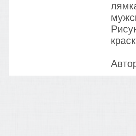
лямка
мужск
Рису
краск
Автор