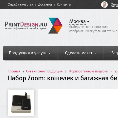
Онла
Служба качества
Доставка
Контакты
Москва
Выберите свой город для
отображения акутальной стоимо
Продукция и услуги
Сделать макет
Заг
Главная
Сувенирная продукция
Корпоративные подарки
Д
Набор Zoom: кошелек и багажная би