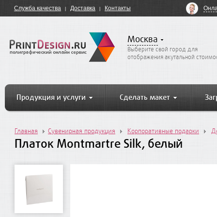
Онла
Служба качества
Доставка
Контакты
Москва
Выберите свой город для
отображения акутальной стоимо
Продукция и услуги
Сделать макет
Заг
Главная
Сувенирная продукция
Корпоративные подарки
Д
Платок Montmartre Silk, белый