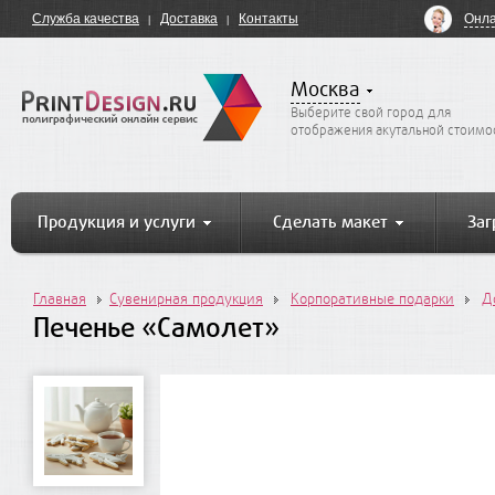
Онла
Служба качества
Доставка
Контакты
Москва
Выберите свой город для
отображения акутальной стоимо
Продукция и услуги
Сделать макет
Заг
Главная
Сувенирная продукция
Корпоративные подарки
Д
Печенье «Самолет»