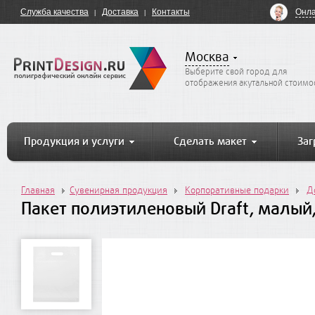
Онла
Служба качества
Доставка
Контакты
Москва
Выберите свой город для
отображения акутальной стоимо
Продукция и услуги
Сделать макет
Заг
Главная
Сувенирная продукция
Корпоративные подарки
Д
Пакет полиэтиленовый Draft, малый