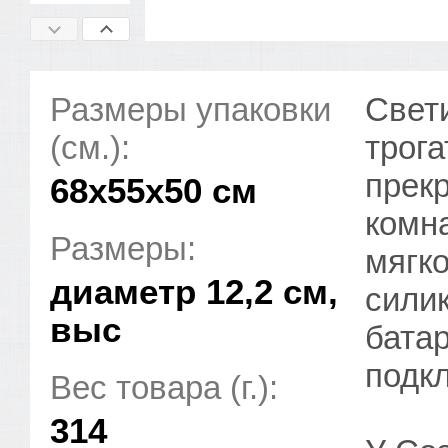
Размеры упаковки
Cвет
(см.):
трога
прек
68x55x50 см
комна
Размеры:
мягко
диаметр 12,2 см,
силик
выс
батар
подкл
Вес товара (г.):
314