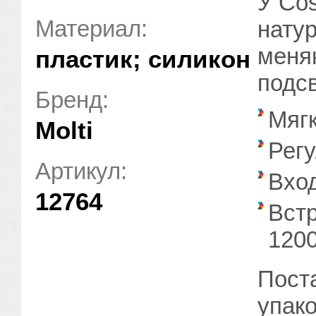
У Co
Материал:
нату
меня
пластик; силикон
подсв
Бренд:
Мяг
Molti
Рег
Артикул:
Вход
12764
Встр
120
Пост
упако