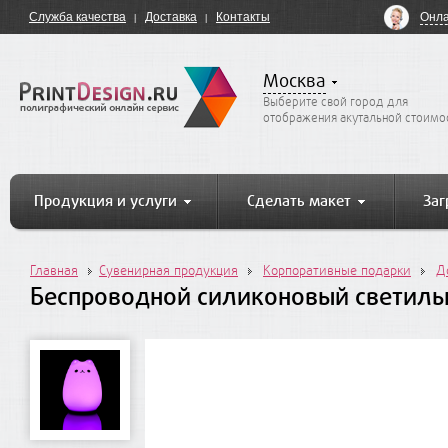
Онла
Служба качества
Доставка
Контакты
Москва
Выберите свой город для
отображения акутальной стоимо
Продукция и услуги
Сделать макет
Заг
Главная
Сувенирная продукция
Корпоративные подарки
Д
Беспроводной силиконовый светильн