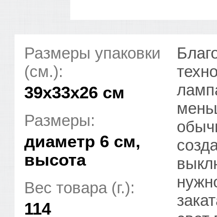
Размеры упаковки
Благ
(см.):
техн
ламп
39x33x26 см
мень
Размеры:
обыч
диаметр 6 см,
созд
высота
выкл
нужн
Вес товара (г.):
зака
114