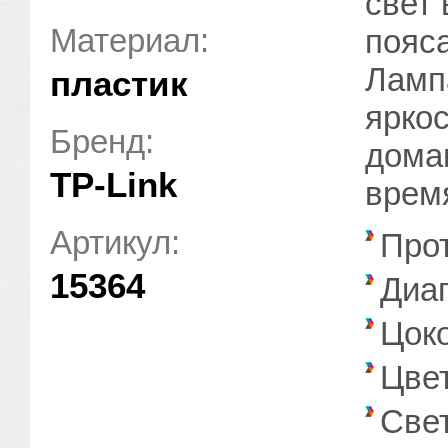
свет 
Материал:
пояса
Ламп
пластик
ярко
Бренд:
дома
TP-Link
врем
Артикул:
Прот
15364
Диап
Цок
Цве
Свет