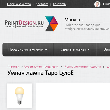
Онла
Служба качества
Доставка
Контакты
Москва
Выберите свой город для
отображения акутальной стоимо
Продукция и услуги
Сделать макет
Заг
Главная
Сувенирная продукция
Корпоративные подарки
Д
Умная лампа Tapo L510E