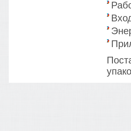
Рабо
Вхо
Энер
Прил
Пост
упако